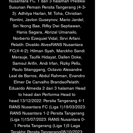
Nusantara FC. 1 dari 3 halaman Prediksi 
Susunan Pemain Persita Tangerang (4-3-
3): Adhitya Harlan, M. Toha, Christian 
Rontini, Javlon Guseynov, Mario Jardel, 
Sin Yeong Bae, Rifky Dwi Septiawan, 
Hanis Sagara, Abrizal Umanailo, 
Norberto Ezequiel Vidal, Sirvi Arfani. 
Pelatih: Divaldo AlvesRANS Nusantara 
FC(4-4-2): Hilman Syah, Marckho Sandi 
Merauje, Taufik Hidayat, Dallen Doke, 
Samsul Arifin, Andi Irfan, Rizky Pellu, 
Paulo Sitanggang, Octavio Alexandre 
Leal de Barros, Abdul Rahman, Evandro 
Elmer De Carvalho BrandaoPelatih: 
Eduardo Almeida 2 dari 3 halaman Head 
to head dan Performa Head to 
head:13/12/2022: Persita Tangerang 4-1 
RANS Nusantara FC (Liga 1)19/03/2023: 
RANS Nusantara 1-2 Persita Tangerang 
(Liga 1)15/07/2023: RANS Nusantara 0-
1 Persita Tangerang (Liga 1)5 Laga 
Terakhir Persita Tangerang08/10/2023: 