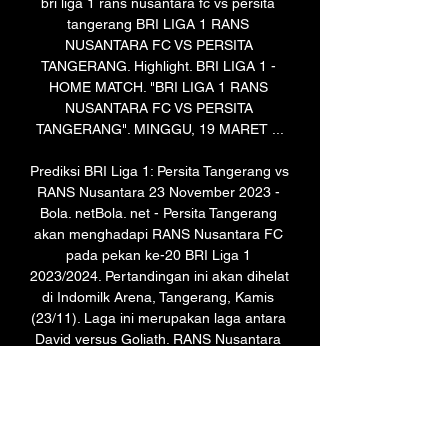
bri liga 1 rans nusantara fc vs persita 
tangerang BRI LIGA 1 RANS 
NUSANTARA FC VS PERSITA 
TANGERANG. Highlight. BRI LIGA 1 - 
HOME MATCH. "BRI LIGA 1 RANS 
NUSANTARA FC VS PERSITA 
TANGERANG". MINGGU, 19 MARET ...

Prediksi BRI Liga 1: Persita Tangerang vs 
RANS Nusantara 23 November 2023 - 
Bola. netBola. net - Persita Tangerang 
akan menghadapi RANS Nusantara FC 
pada pekan ke-20 BRI Liga 1 
2023/2024. Pertandingan ini akan dihelat 
di Indomilk Arena, Tangerang, Kamis 
(23/11). Laga ini merupakan laga antara 
David versus Goliath. RANS Nusantara 
berada di peringkat kelima klasemen 
sementara. Sedangkan, Persita 
Tangerang berada di peringkat ke-16 
klasemen. Namun, Persita Tangerang 
hampir bisa dipastikan bakal tampil mati-