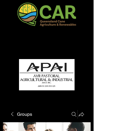
QCAR Burdekin Show
Fun for all to Enjoy!
Groups