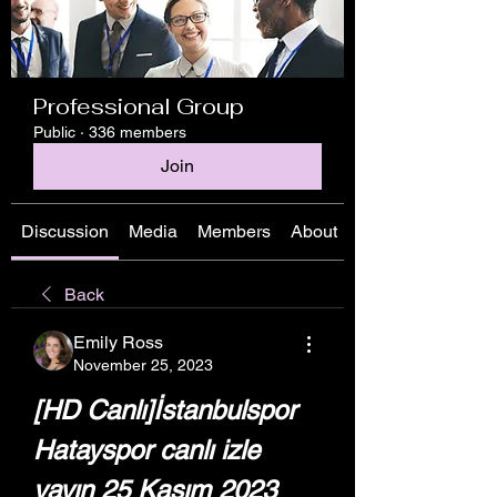
Professional Group
Public
·
336 members
Join
Discussion
Media
Members
About
Back
Emily Ross
November 25, 2023
[HD Canlı]İstanbulspor 
Hatayspor canlı izle 
yayın 25 Kasım 2023