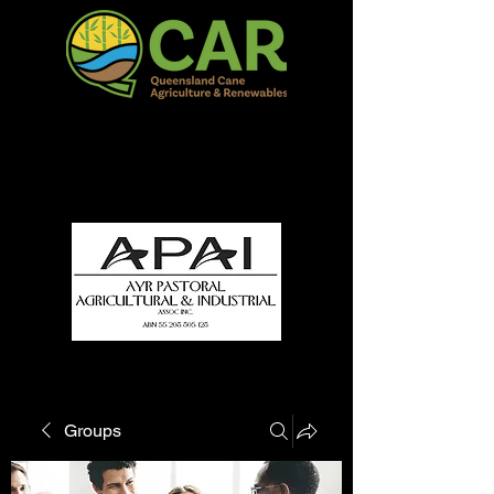
QCAR Burdekin Show
Fun for all to Enjoy!
Groups