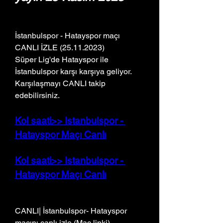
İstanbulspor - Hatayspor maçı 
CANLI İZLE (25.11.2023)
Süper Lig'de Hatayspor ile 
İstanbulspor karşı karşıya geliyor. 
Karşılaşmayı CANLI takip 
edebilirsiniz.
Kol saati>> Istanbulspor - 
Hatayspor Maçı Canlı
Kol saati>> Istanbulspor - 
Hatayspor Maçı Canlı
CANLI| İstanbulspor- Hatayspor 
maçını canlı izle (Maç linki)