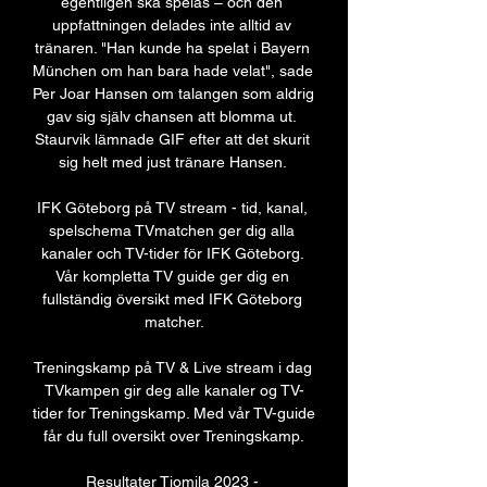
egentligen ska spelas – och den 
uppfattningen delades inte alltid av 
tränaren. "Han kunde ha spelat i Bayern 
München om han bara hade velat", sade 
Per Joar Hansen om talangen som aldrig 
gav sig själv chansen att blomma ut. 
Staurvik lämnade GIF efter att det skurit 
sig helt med just tränare Hansen. 

IFK Göteborg på TV stream - tid, kanal, 
spelschema TVmatchen ger dig alla 
kanaler och TV-tider för IFK Göteborg. 
Vår kompletta TV guide ger dig en 
fullständig översikt med IFK Göteborg 
matcher.

Treningskamp på TV & Live stream i dag 
TVkampen gir deg alle kanaler og TV-
tider for Treningskamp. Med vår TV-guide 
får du full oversikt over Treningskamp.

Resultater Tiomila 2023 - 