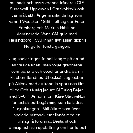
mittback och assisterande tränare i GIF 
Sundsvall. Uppvuxen i Örnsköldsvik och 
var målvakt i Ångermanlands lag som 
vann TV-pucken 1988. I ett lag där Peter 
Forsberg och Markus Näslund 
dominerade. Vann SM-guld med 
Helsingborg 1999 innan flyttlasset gick till 
Norge för första gången. 

Jag spelar ingen fotboll längre på grund 
av trasiga knän, men följer grabbarna 
som tränare och coachar andra barn i 
klubben Sandnes Ulf också. Jag jobbar 
på Altibox med att köpa in sport och film 
till tv. Och så såg jag att GIF slog Bajen 
med 3–0! ". AnnonsTom Kåre StaurvikEn 
fantastisk bollbegåvning som kallades 
"Lejonkungen". Mittfältare som även 
spelade mittback emellanåt med ett 
tillslag få förunnat. Bestämt och 
principfast i sin uppfattning om hur fotboll 