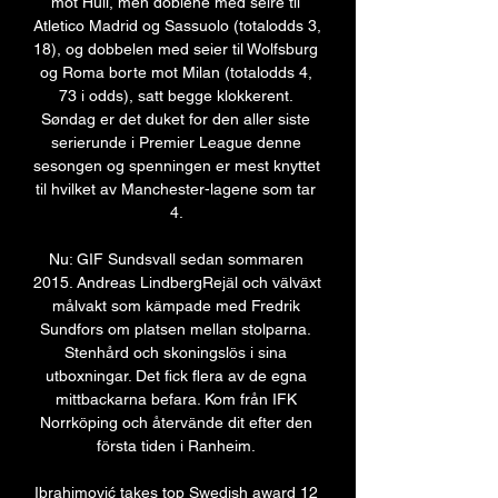
mot Hull, men doblene med seire til 
Atletico Madrid og Sassuolo (totalodds 3, 
18), og dobbelen med seier til Wolfsburg 
og Roma borte mot Milan (totalodds 4, 
73 i odds), satt begge klokkerent. 
Søndag er det duket for den aller siste 
serierunde i Premier League denne 
sesongen og spenningen er mest knyttet 
til hvilket av Manchester-lagene som tar 
4. 

Nu: GIF Sundsvall sedan sommaren 
2015. Andreas LindbergRejäl och välväxt 
målvakt som kämpade med Fredrik 
Sundfors om platsen mellan stolparna. 
Stenhård och skoningslös i sina 
utboxningar. Det fick flera av de egna 
mittbackarna befara. Kom från IFK 
Norrköping och återvände dit efter den 
första tiden i Ranheim. 

Ibrahimović takes top Swedish award 12 