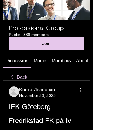
Professional Group
Public
·
336 members
Join
Discussion
Media
Members
About
Back
Костя Иваненко
November 23, 2023
IFK Göteborg 
Fredrikstad FK på tv 