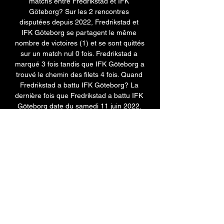
matchs entre Fredrikstad et IFK 
Göteborg? Sur les 2 rencontres 
disputées depuis 2022, Fredrikstad et 
IFK Göteborg se partagent le même 
nombre de victoires (1) et se sont quittés 
sur un match nul 0 fois. Fredrikstad a 
marqué 3 fois tandis que IFK Göteborg a 
trouvé le chemin des filets 4 fois. Quand 
Fredrikstad a battu IFK Göteborg? La 
dernière fois que Fredrikstad a battu IFK 
Göteborg date du samedi 11 juin 2022. 

IFK Göteborg - Senaste nytt, Trupp och 
Resultat Live-TV · Målservice · Speltips · 
Kampsport · Trav · Silly Season · 
Managerspel IFK Göteborg. 4:30. 
Fredrikstad FK · 16 NOVEMBER 
FOTBOLL ...
0
0