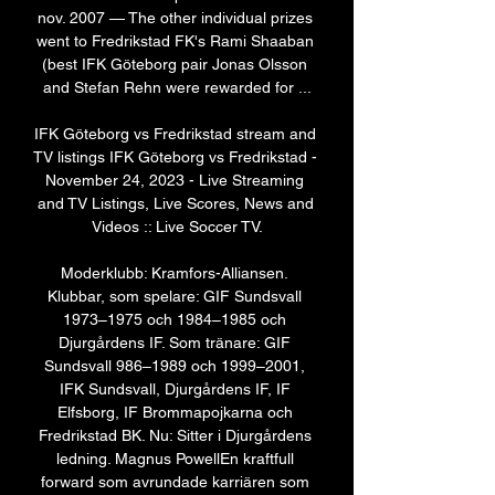
nov. 2007 — The other individual prizes 
went to Fredrikstad FK's Rami Shaaban 
(best IFK Göteborg pair Jonas Olsson 
and Stefan Rehn were rewarded for ...

IFK Göteborg vs Fredrikstad stream and 
TV listings IFK Göteborg vs Fredrikstad - 
November 24, 2023 - Live Streaming 
and TV Listings, Live Scores, News and 
Videos :: Live Soccer TV.

Moderklubb: Kramfors-Alliansen. 
Klubbar, som spelare: GIF Sundsvall 
1973–1975 och 1984–1985 och 
Djurgårdens IF. Som tränare: GIF 
Sundsvall 986–1989 och 1999–2001, 
IFK Sundsvall, Djurgårdens IF, IF 
Elfsborg, IF Brommapojkarna och 
Fredrikstad BK. Nu: Sitter i Djurgårdens 
ledning. Magnus PowellEn kraftfull 
forward som avrundade karriären som 