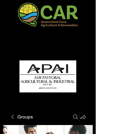
QCAR Burdekin Show
Fun for all to Enjoy!
Groups