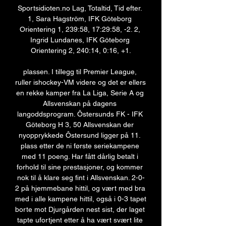
Sportsidioten.no Lag, Totaltid, Tid efter. 
1, Sara Hagström, IFK Göteborg 
Orientering 1, 239:58, 17:29:58, -2. 2, 
Ingrid Lundanes, IFK Göteborg 
Orientering 2, 240:14, 0:16, +1.

plassen. I tillegg til Premier League, 
ruller ishockey-VM videre og det er ellers 
en rekke kamper fra La Liga, Serie A og 
Allsvenskan på dagens 
langoddsprogram. Ôstersunds FK - IFK 
Göteborg H 3, 50 Allsvenskan der 
nyopprykkede Ôstersund ligger på 11. 
plass etter de ni første seriekampene 
med 11 poeng. Har fått dårlig betalt i 
forhold til sine prestasjoner, og kommer 
nok til å klare seg fint i Allsvenskan. 2-0-
2 på hjemmebane hittil, og vært med bra 
med i alle kampene hittil, også i 0-3 tapet 
borte mot Djurgården nest sist, der laget 
tapte ufortjent etter å ha vært svært lite 