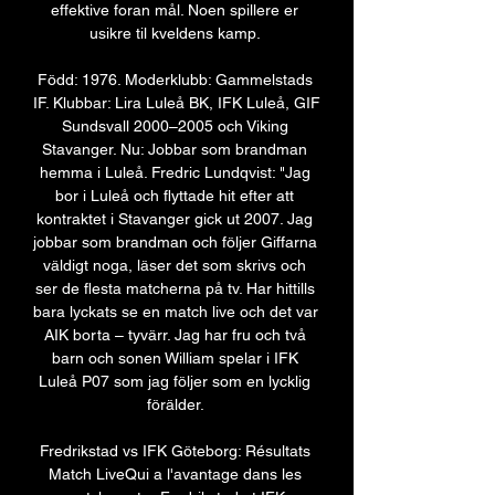
effektive foran mål. Noen spillere er 
usikre til kveldens kamp. 

Född: 1976. Moderklubb: Gammelstads 
IF. Klubbar: Lira Luleå BK, IFK Luleå, GIF 
Sundsvall 2000–2005 och Viking 
Stavanger. Nu: Jobbar som brandman 
hemma i Luleå. Fredric Lundqvist: "Jag 
bor i Luleå och flyttade hit efter att 
kontraktet i Stavanger gick ut 2007. Jag 
jobbar som brandman och följer Giffarna 
väldigt noga, läser det som skrivs och 
ser de flesta matcherna på tv. Har hittills 
bara lyckats se en match live och det var 
AIK borta – tyvärr. Jag har fru och två 
barn och sonen William spelar i IFK 
Luleå P07 som jag följer som en lycklig 
förälder. 

Fredrikstad vs IFK Göteborg: Résultats 
Match LiveQui a l'avantage dans les 