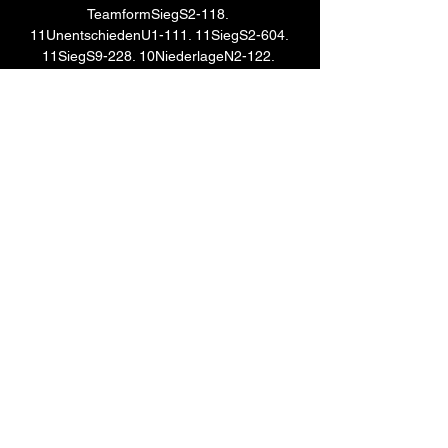
TeamformSiegS2-118. 
11UnentschiedenU1-111. 11SiegS2-604. 
11SiegS9-228. 10NiederlageN2-122. 
10Hertha BSC II - 
TeamformNiederlageN0-110. 
11NiederlageN4-105. 11NiederlageN2-
028. 10NiederlageN1-220. 
10UnentschiedenU3-306. 

Highlights: Hannover 96 vs. Hertha BSC | 
HerthaTV Stream Type LIVE. Remaining 
Time -0:00. Subtitles. subtitles off, 
selected. Audio Track. Chapters. 
Chapters. Captions. captions settings, 
opens captions ...Hertha TV · 
02.12.2022
0
0