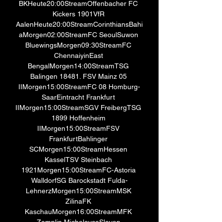
BKHeute20:00StreamOffenbacher FC 
Kickers 1901VfR 
AalenHeute20:00StreamCorinthiansBahi
aMorgen02:00StreamFC SeoulSuwon 
BluewingsMorgen09:30StreamFC 
ChennaiyinEast 
BengalMorgen14:00StreamTSG 
Balingen 18481. FSV Mainz 05 
IIMorgen15:00StreamFC 08 Homburg-
SaarEintracht Frankfurt 
IIMorgen15:00StreamSGV FreibergTSG 
1899 Hoffenheim 
IIMorgen15:00StreamFSV 
FrankfurtBahlinger 
SCMorgen15:00StreamHessen 
KasselTSV Steinbach 
1921Morgen15:00StreamFC-Astoria 
WalldorfSG Barockstadt Fulda-
LehnerzMorgen15:00StreamMSK 
ZilinaFK 
KaschauMorgen16:00StreamMFK 