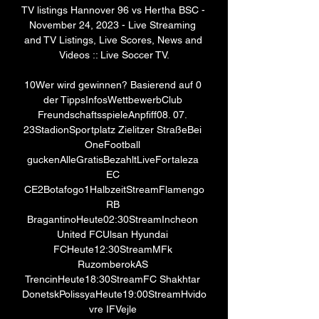
TV listings Hannover 96 vs Hertha BSC - 
November 24, 2023 - Live Streaming 
and TV Listings, Live Scores, News and 
Videos :: Live Soccer TV.

10Wer wird gewinnen? Basierend auf 0 
der TippsInfosWettbewerbClub 
FreundschaftsspieleAnpfiff08. 07. 
23StadionSportplatz Zielitzer StraßeBei 
OneFootball 
guckenAlleGratisBezahltLiveFortaleza 
EC 
CE2Botafogo1HalbzeitStreamFlamengo
RB 
BragantinoHeute02:30StreamIncheon 
United FCUlsan Hyundai 
FCHeute12:30StreamMFk 
RuzomberokAS 
TrencinHeute18:30StreamFC Shakhtar 
DonetskPolissyaHeute19:00StreamHvido
vre IFVejle 