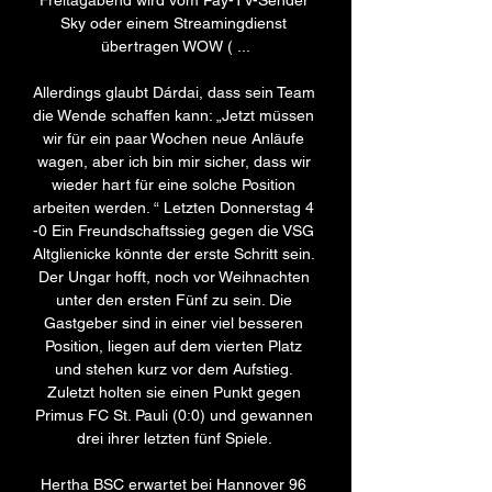
Freitagabend wird vom Pay-TV-Sender 
Sky oder einem Streamingdienst 
übertragen WOW ( ...

Allerdings glaubt Dárdai, dass sein Team 
die Wende schaffen kann: „Jetzt müssen 
wir für ein paar Wochen neue Anläufe 
wagen, aber ich bin mir sicher, dass wir 
wieder hart für eine solche Position 
arbeiten werden. “ Letzten Donnerstag 4 
-0 Ein Freundschaftssieg gegen die VSG 
Altglienicke könnte der erste Schritt sein. 
Der Ungar hofft, noch vor Weihnachten 
unter den ersten Fünf zu sein. Die 
Gastgeber sind in einer viel besseren 
Position, liegen auf dem vierten Platz 
und stehen kurz vor dem Aufstieg. 
Zuletzt holten sie einen Punkt gegen 
Primus FC St. Pauli (0:0) und gewannen 
drei ihrer letzten fünf Spiele. 

Hertha BSC erwartet bei Hannover 96 