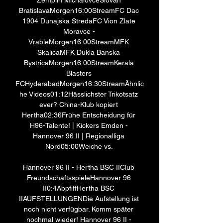
Zemplin MichalovceSlovan 
BratislavaMorgen16:00StreamFC Dac 
1904 Dunajska StredaFC Vion Zlate 
Moravce - 
VrableMorgen16:00StreamMFK 
SkalicaMFK Dukla Banska 
BystricaMorgen16:00StreamKerala 
Blasters 
FCHyderabadMorgen16:30StreamÄhnlic
he Videos01:12Hässlichster Trikotsatz 
ever? China-Klub kopiert 
Hertha02:36Frühe Entscheidung für 
H96-Talente! | Kickers Emden - 
Hannover 96 II | Regionalliga 
Nord05:00Weiche vs. 

Hannover 96 II - Hertha BSC IIClub 
FreundschaftsspieleHannover 96 
II0:4AbpfiffHertha BSC 
IIAUFSTELLUNGENDie Aufstellung ist 
noch nicht verfügbar. Komm später 
nochmal wieder! Hannover 96 II - 