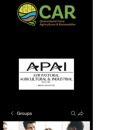
QCAR Burdekin Show
Fun for all to Enjoy!
Groups