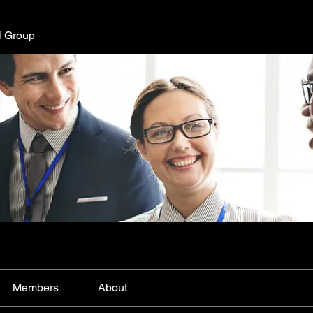
l Group
Members
About