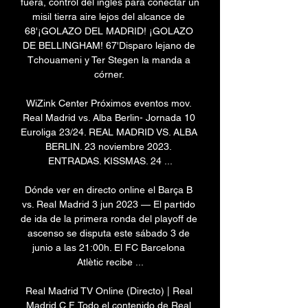
fuera, control del inglés para conectar un 
misil tierra aire lejos del alcance de 
68'¡GOLAZO DEL MADRID! ¡GOLAZO 
DE BELLINGHAM! 67'Disparo lejano de 
Tchouameni y Ter Stegen la manda a 
córner. 

WiZink Center Próximos eventos mov. 
Real Madrid vs. Alba Berlin- Jornada 10 
Euroliga 23/24. REAL MADRID VS. ALBA 
BERLIN. 23 noviembre 2023. 
ENTRADAS. KISSMAS. 24 ...

Dónde ver en directo online el Barça B 
vs. Real Madrid 3 jun 2023 — El partido 
de ida de la primera ronda del playoff de 
ascenso se disputa este sábado 3 de 
junio a las 21:00h. El FC Barcelona 
Atlètic recibe ...

Real Madrid TV Online (Directo) | Real 
Madrid C.F. Todo el contenido de Real 