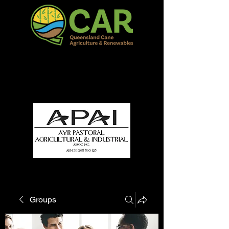
QCAR Burdekin Show
Fun for all to Enjoy!
Groups