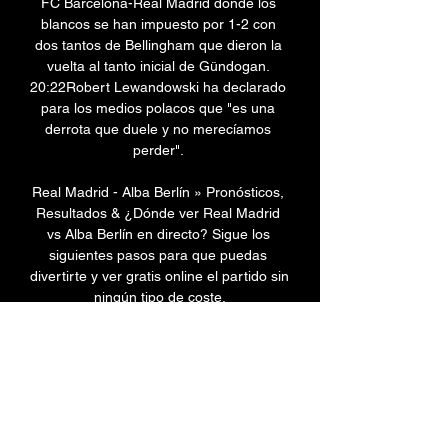
FC Barcelona-Real Madrid donde los 
blancos se han impuesto por 1-2 con 
dos tantos de Bellingham que dieron la 
vuelta al tanto inicial de Gündogan. 
20:22Robert Lewandowski ha declarado 
para los medios polacos que "es una 
derrota que duele y no merecíamos 
perder". 

Real Madrid - Alba Berlín » Pronósticos, 
Resultados & ¿Dónde ver Real Madrid 
vs Alba Berlín en directo? Sigue los 
siguientes pasos para que puedas 
divertirte y ver gratis online el partido sin 
ningún tipo de coste.
0
0
コメントを追加…